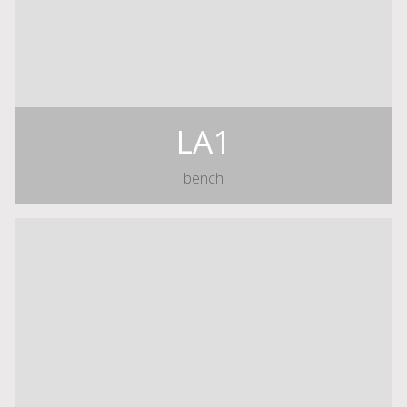
LA1
bench