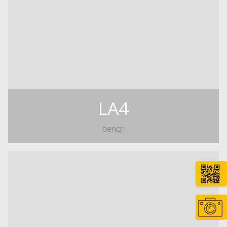
LA4
bench