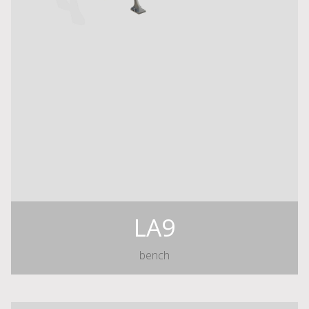
LA9
bench