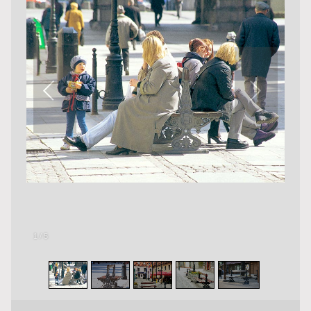
1
/
5