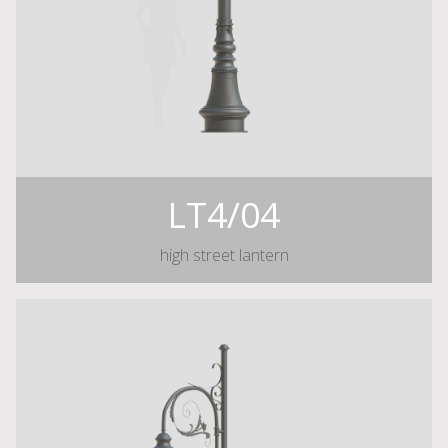
LT4/04
high street lantern