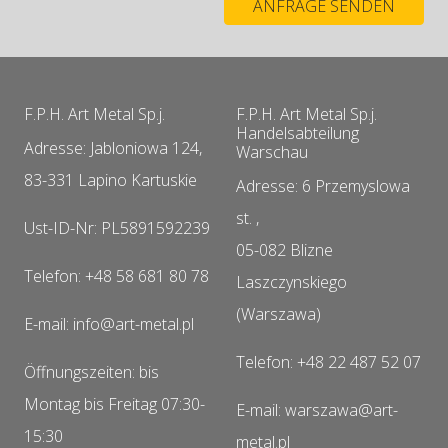
F.P.H. Art Metal Sp.j.
F.P.H. Art Metal Sp.j.
Handelsabteilung
Adresse: Jabloniowa 124,
Warschau
83-331 Lapino Kartuskie
Adresse: 6 Przemyslowa
st. ,
Ust-ID-Nr: PL5891592239
05-082 Blizne
Telefon: +48 58 681 80 78
Laszczynskiego
(Warszawa)
E-mail: info@art-metal.pl
Telefon: +48 22 487 52 07
Öffnungszeiten: bis
Montag bis Freitag 07:30-
E-mail: warszawa@art-
15:30
metal.pl