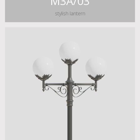
M3A/03
stylish lantern