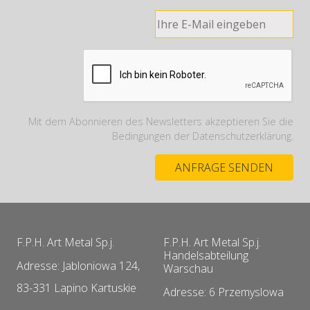
Mit dem Abonnieren des Newsletters akzeptieren Sie die
Bedingungen der Datenschutzerklärung.
F.P.H. Art Metal Sp.j.
F.P.H. Art Metal Sp.j.
Handelsabteilung
Adresse: Jabloniowa 124,
Warschau
83-331 Lapino Kartuskie
Adresse: 6 Przemyslowa