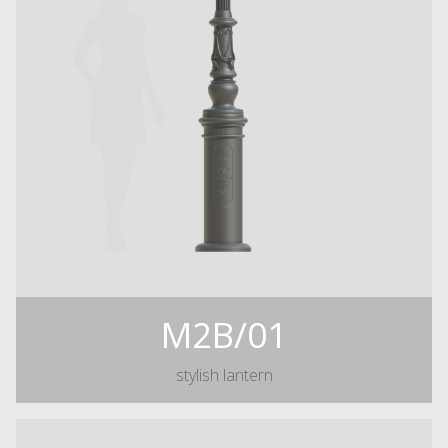
M2B/01
stylish lantern