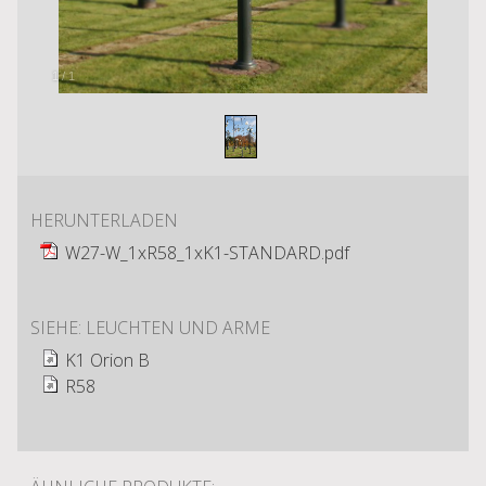
1
/
1
HERUNTERLADEN
W27-W_1xR58_1xK1-STANDARD.pdf
SIEHE: LEUCHTEN UND ARME
K1 Orion B
R58