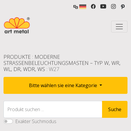
PRODUKTE
:
MODERNE
STRASSENBELEUCHTUNGSMASTEN – TYP W, WR, W
L, DR, WDR, WS
: W27
Bitte wählen sie eine Kategorie
Produkt suchen ...
Suche
Exakter Suchmodus