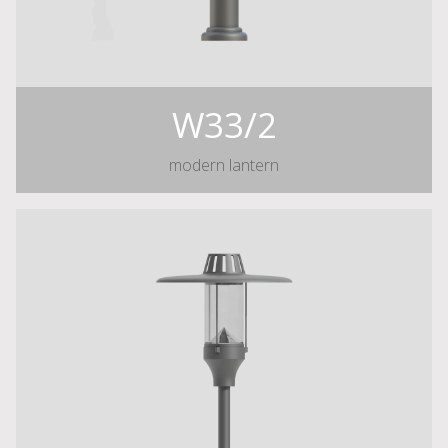
W33/2
modern lantern