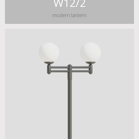
W12/2
modern lantern