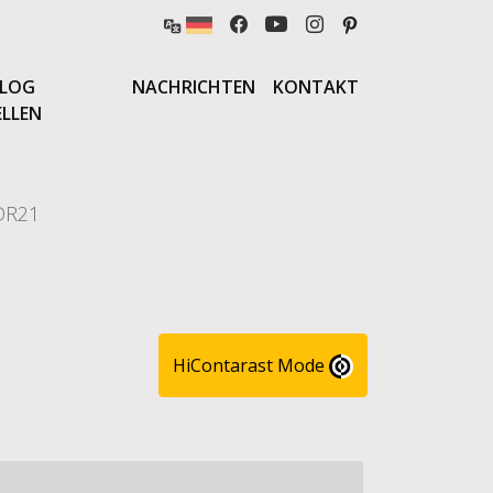
LOG
NACHRICHTEN
KONTAKT
ELLEN
DR21
HiContarast Mode