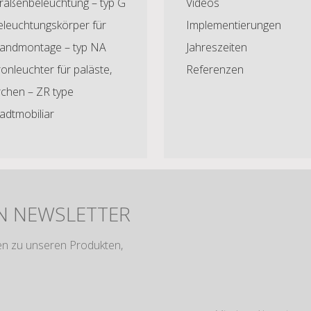
traßenbeleuchtung – typ G
Videos
eleuchtungskörper für
Implementierungen
andmontage – typ NA
Jahreszeiten
onleuchter für paläste,
Referenzen
rchen – ZR type
adtmobiliar
N NEWSLETTER
en zu unseren Produkten,