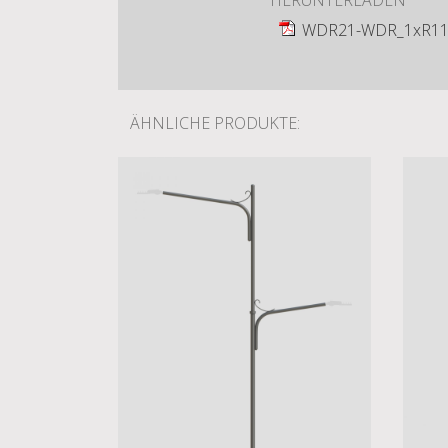
HERUNTERLADEN
WDR21-WDR_1xR11
ÄHNLICHE PRODUKTE: