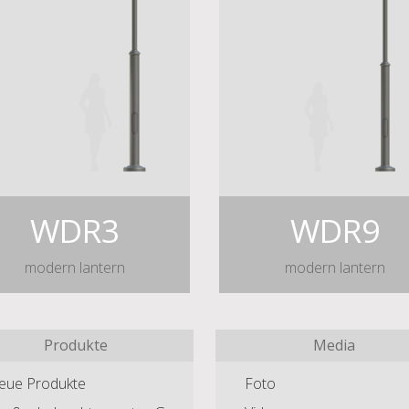
WDR3
WDR9
modern lantern
modern lantern
Produkte
Media
eue Produkte
Foto