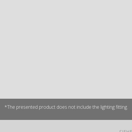
*The presented product does not include the lighting fitting.