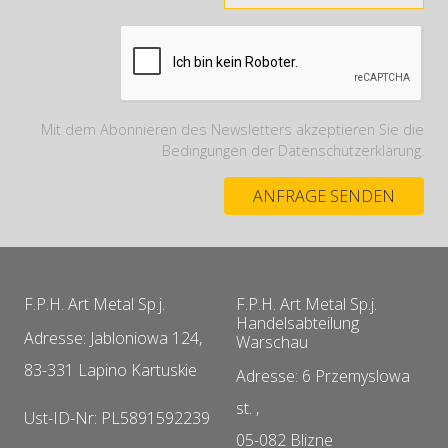
Mit dem Abonnieren des Newsletters akzeptieren Sie die
Bedingungen der Datenschutzerklärung.
F.P.H. Art Metal Sp.j.
F.P.H. Art Metal Sp.j.
Handelsabteilung
Adresse: Jabloniowa 124,
Warschau
83-331 Lapino Kartuskie
Adresse: 6 Przemyslowa
st. ,
Ust-ID-Nr: PL5891592239
05-082 Blizne